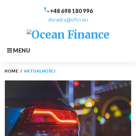
Skip
call
to
+48 698 180 996
content
doradca@ofin.eu
MENU
HOME
/
AKTUALNOŚCI
Aktualności